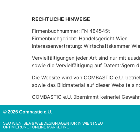
RECHTLICHE HINWEISE
Firmenbuchnummer: FN 484545t
Firmenbuchgericht: Handelsgericht Wien
Interessenvertretung: Wirtschaftskammer Wi
Vervielfältigungen jeder Art sind nur mit au
sowie die Vervielfältigung auf Datenträgern 
Die Website wird von COMBASTIC e.U. betrieb
sowie das Bildmaterial auf dieser Website sin
COMBASTIC e.U. übernimmt keinerlei Gewährl
© 2026 Combastic e.U.
SEO WIEN. SEA & WEBDESIGN AGENTUR IN WIEN I SEO
OPTIMIERUNG I ONLINE MARKETING